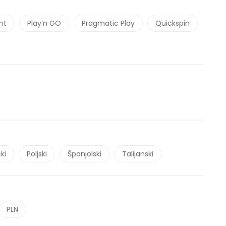
nt
Play’n GO
Pragmatic Play
Quickspin
ki
Poljski
Španjolski
Talijanski
PLN