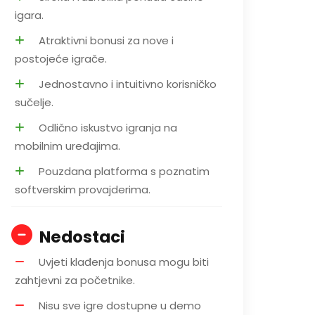
igara.
Atraktivni bonusi za nove i
postojeće igrače.
Jednostavno i intuitivno korisničko
sučelje.
Odlično iskustvo igranja na
mobilnim uređajima.
Pouzdana platforma s poznatim
softverskim provajderima.
Nedostaci
Uvjeti klađenja bonusa mogu biti
zahtjevni za početnike.
Nisu sve igre dostupne u demo