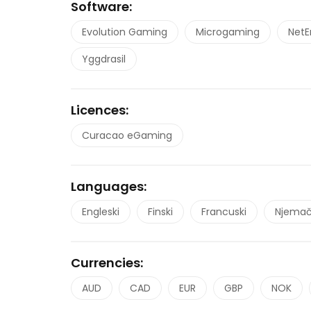
Software:
Evolution Gaming
Microgaming
NetE
Yggdrasil
Licences:
Curacao eGaming
Languages:
Engleski
Finski
Francuski
Njemač
Currencies:
AUD
CAD
EUR
GBP
NOK