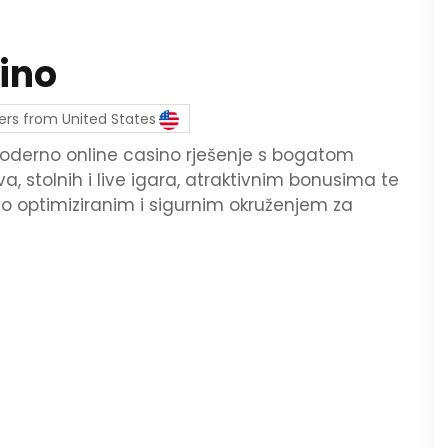
ino
ers from
United States
oderno online casino rješenje s bogatom
, stolnih i live igara, atraktivnim bonusima te
 optimiziranim i sigurnim okruženjem za