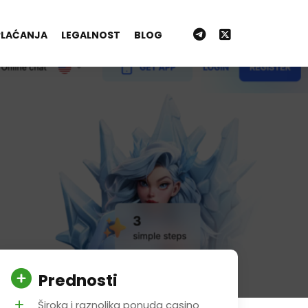
PLAĆANJA
LEGALNOST
BLOG
Prednosti
Široka i raznolika ponuda casino