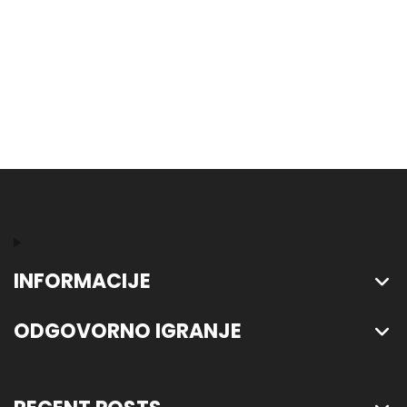
INFORMACIJE
ODGOVORNO IGRANJE