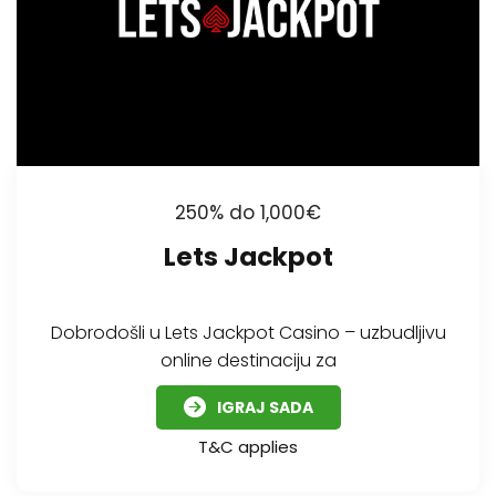
250% do 1,000€
Lets Jackpot
Dobrodošli u Lets Jackpot Casino – uzbudljivu
online destinaciju za
IGRAJ SADA
T&C applies