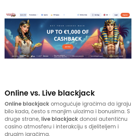
Online vs. Live blackjack
Online blackjack
omogućuje igračima da igraju
bilo kada, često s manjim ulozima i bonusima. S
druge strane,
live blackjack
donosi autentičnu
casino atmosferu i interakciju s djeliteljem i
drugim igračima.