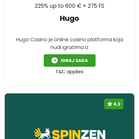
225% up to 600 € + 275 FS
Hugo
Hugo Casino je online casino platforma koja
nudi igračima iz
IGRAJ SADA
T&C applies
4.2