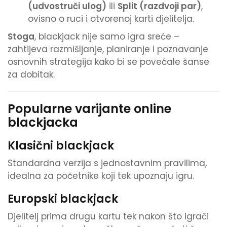
(udvostruči ulog)
ili
Split (razdvoji par)
,
ovisno o ruci i otvorenoj karti djelitelja.
Stoga
, blackjack nije samo igra sreće –
zahtijeva razmišljanje, planiranje i poznavanje
osnovnih strategija kako bi se povećale šanse
za dobitak.
Popularne varijante online
blackjacka
Klasični blackjack
Standardna verzija s jednostavnim pravilima,
idealna za početnike koji tek upoznaju igru.
Europski blackjack
Djelitelj prima drugu kartu tek nakon što igrači