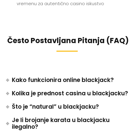
vremenu za autentično casino iskustvo
Često Postavljana Pitanja (FAQ)
Kako funkcionira online blackjack?
Kolika je prednost casina u blackjacku?
Što je “natural” u blackjacku?
Je li brojanje karata u blackjacku
ilegalno?