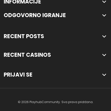
INFORMACIJE
ODGOVORNO IGRANJE
RECENT POSTS
RECENT CASINOS
PRIJAVI SE
© 2026 PlayhubCommunity. Sva prava pridržana.