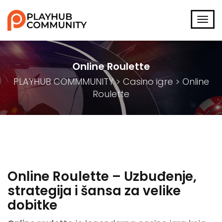
Online Roulette
PLAYHUB COMMMUNITY
>
Casino igre
>
Online
Roulette
Online Roulette – Uzbuđenje,
strategija i šansa za velike
dobitke