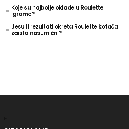
Koje su najbolje oklade u Roulette
igrama?
Jesu li rezultati okreta Roulette kotača
zaista nasumični?