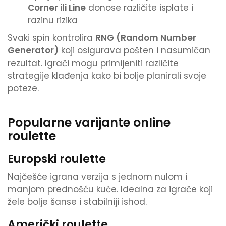
Corner ili Line
donose različite isplate i
razinu rizika
Svaki spin kontrolira
RNG (Random Number
Generator)
koji osigurava pošten i nasumičan
rezultat. Igrači mogu primijeniti različite
strategije klađenja kako bi bolje planirali svoje
poteze.
Popularne varijante online
roulette
Europski roulette
Najčešće igrana verzija s jednom nulom i
manjom prednošću kuće. Idealna za igrače koji
žele bolje šanse i stabilniji ishod.
Američki roulette