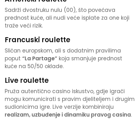
Sadrži dvostruku nulu (00), što povećava
prednost kuće, ali nudi veće isplate za one koji
traže veći rizik.
Francuski roulette
Sličan europskom, ali s dodatnim pravilima
poput
“La Partage”
koja smanjuje prednost
kuće na 50/50 oklade.
Live roulette
Pruža autentično casino iskustvo, gdje igrači
mogu komunicirati s pravim djeliteljem i drugim
sudionicima igre. Live verzije kombiniraju
realizam, uzbuđenje i dinamiku pravog casina
.