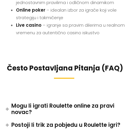
jednostavnim pravilima i odličnom dinamikom
Online poker
– idealan izbor za igrače koji vole
strategiju i takmičenje
Live casino
– igranje sa pravim dilerima u realnom
vremenu za autentično casino iskustvo
Često Postavljana Pitanja (FAQ)
Mogu li igrati Roulette online za pravi
novac?
Postoji li trik za pobjedu u Roulette igri?