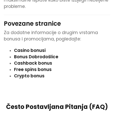
maksimalne isplate kako biste izbjegli neželjene
probleme.
Povezane stranice
Za dodatne informacije o drugim vrstama
bonusa i promocijama, pogledajte:
Casino bonusi
Bonus
Dobrodošlice
Cashback bonus
Free spins bonus
Crypto bonus
Često Postavljana Pitanja (FAQ)