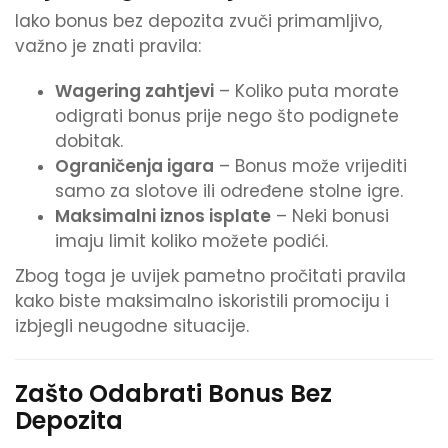
Iako bonus bez depozita zvuči primamljivo,
važno je znati pravila:
Wagering zahtjevi
– Koliko puta morate
odigrati bonus prije nego što podignete
dobitak.
Ograničenja igara
– Bonus može vrijediti
samo za slotove ili određene stolne igre.
Maksimalni iznos isplate
– Neki bonusi
imaju limit koliko možete podići.
Zbog toga je uvijek pametno pročitati pravila
kako biste maksimalno iskoristili promociju i
izbjegli neugodne situacije.
Zašto Odabrati Bonus Bez
Depozita