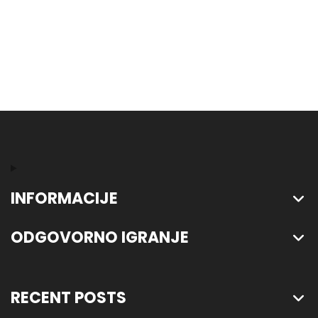
INFORMACIJE
ODGOVORNO IGRANJE
RECENT POSTS