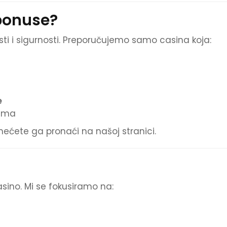
bonuse?
sti i sigurnosti. Preporučujemo samo casina koja:
e
čima
 nećete ga pronaći na našoj stranici.
casino. Mi se fokusiramo na: