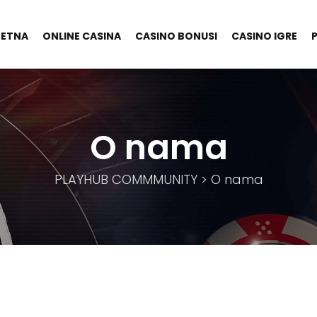
ETNA
ONLINE CASINA
CASINO BONUSI
CASINO IGRE
O nama
PLAYHUB COMMMUNITY
>
O nama