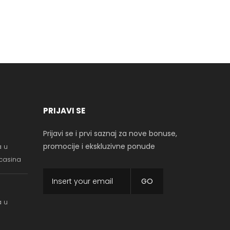
PRIJAVI SE
Prijavi se i prvi saznaj za nove bonuse,
promocije i ekskluzivne ponude
a u
casina
a u