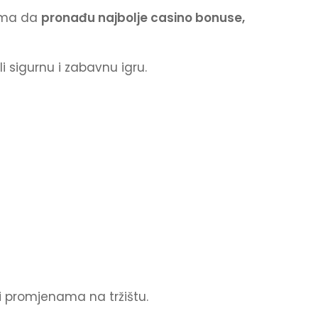
čima da
pronađu najbolje casino bonuse,
li sigurnu i zabavnu igru.
 i promjenama na tržištu.