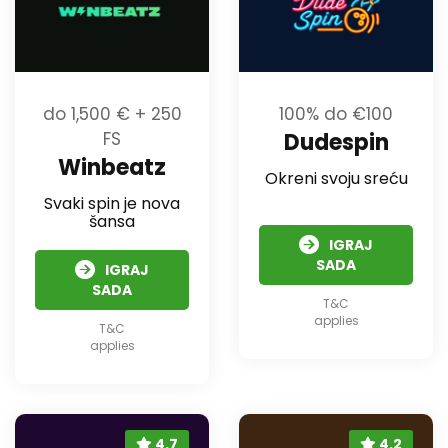
do 1,500 € + 250
100% do €100
FS
Dudespin
Winbeatz
Okreni svoju sreću
Svaki spin je nova
šansa
IGRAJ
SADA
IGRAJ
SADA
T&C
applies
T&C
applies
4.7
4.2