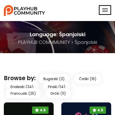
Language:
Španjolski
PLAYHUB COMMMUNITY
>
Španjolski
Browse by:
Bugarski (3)
Češki (16)
Engleski (34)
Finski (14)
Francuski (25)
Grčki (11)
4.6
4.5