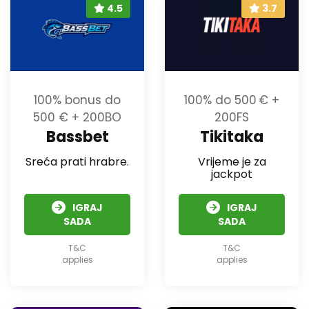
4.5
3.7
100% bonus do
100% do 500 € +
500 € + 200BO
200FS
Bassbet
Tikitaka
Sreća prati hrabre.
Vrijeme je za
jackpot
IGRAJ
IGRAJ
SADA
SADA
T&C
T&C
applies
applies