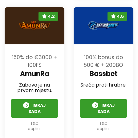
4.2
4.5
150% do €3000 +
100% bonus do
100FS
500 € + 200BO
AmunRa
Bassbet
Zabava je na
Sreća prati hrabre.
prvom mjestu.
IGRAJ
IGRAJ
SADA
SADA
T&C
T&C
applies
applies