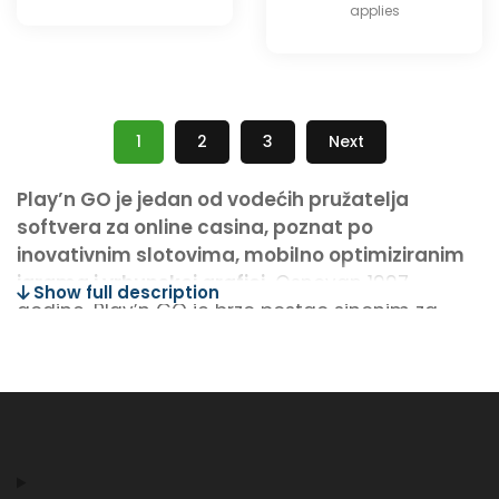
applies
1
2
3
Next
Play’n GO je jedan od vodećih pružatelja
softvera za online casina, poznat po
inovativnim slotovima, mobilno optimiziranim
igrama i vrhunskoj grafici.
Osnovan 1997.
Show full description
godine, Play’n GO je brzo postao sinonim za
kreativni dizajn, kvalitetu animacija i
raznovrsnu ponudu igara
koja privlači igrače
širom svijeta.
Njihov portfelj uključuje
video slotove, stolne
igre, bingo i progresivne jackpote
, a softver je