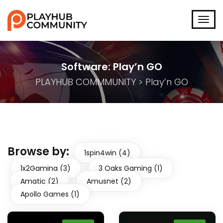
Software:
Play’n GO
PLAYHUB COMMMUNITY
>
Play’n GO
Browse by:
1spin4win (4)
1x2Gaming (3)
3 Oaks Gaming (1)
Amatic (2)
Amusnet (2)
Apollo Games (1)