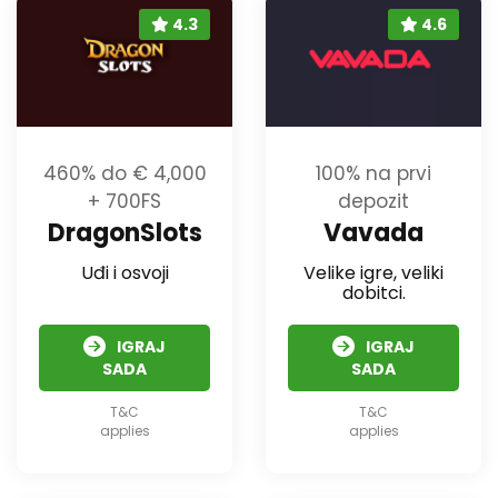
4.3
4.6
460% do € 4,000
100% na prvi
+ 700FS
depozit
DragonSlots
Vavada
Uđi i osvoji
Velike igre, veliki
dobitci.
IGRAJ
IGRAJ
SADA
SADA
T&C
T&C
applies
applies