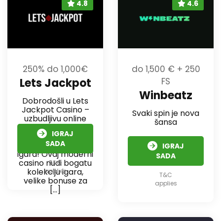
4.8
4.6
250% do 1,000€
do 1,500 € + 250
Lets Jackpot
FS
Winbeatz
Dobrodošli u Lets
Jackpot Casino –
Svaki spin je nova
uzbudljivu online
šansa
destinaciju za
IGRAJ
ljubitelje casina,
SADA
slotova i nagradnih
IGRAJ
igara! Ovaj moderni
SADA
casino nudi bogatu
T&C
kolekciju igara,
applies
T&C
velike bonuse za
applies
[…]