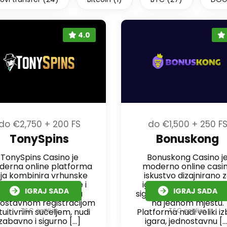
4.0
do €2,750 + 200 FS
do €1,500 + 250 F
TonySpins
Bonuskong
TonySpins Casino je
Bonuskong Casino j
erna online platforma
moderno online casi
ja kombinira vrhunske
iskustvo dizajnirano 
otove, live casino igre i
igrače koji žele zabav
IGRAJ SADA
IGRAJ SADA
atraktivne bonuse. Sa
sigurnost i izdašne bo
nostavnom registracijom
na jednom mjestu.
ntuitivnim sučeljem, nudi
T&C applies
Platforma nudi veliki i
T&C applies
zabavno i sigurno […]
igara, jednostavnu […