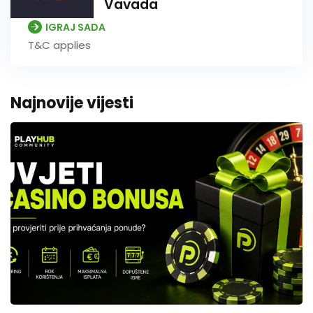
Vavada
IGRAJ SADA
T&C applies
Najnovije vijesti