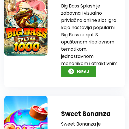
Big Bass Splash je
zabavna i vizualno
privlačna online slot igra
koja nastavlja popularni
Big Bass serijal. S
opuštenom ribolovnom
tematikom,
jednostavnom
mehanikom i atraktivnim
bonus […]
IGRAJ
Sweet Bonanza
Sweet Bonanza je