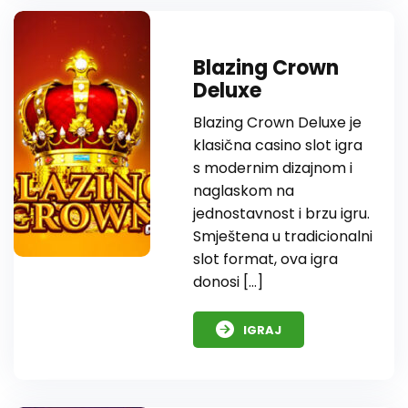
Blazing Crown
Deluxe
Blazing Crown Deluxe je
klasična casino slot igra
s modernim dizajnom i
naglaskom na
jednostavnost i brzu igru.
Smještena u tradicionalni
slot format, ova igra
donosi […]
IGRAJ