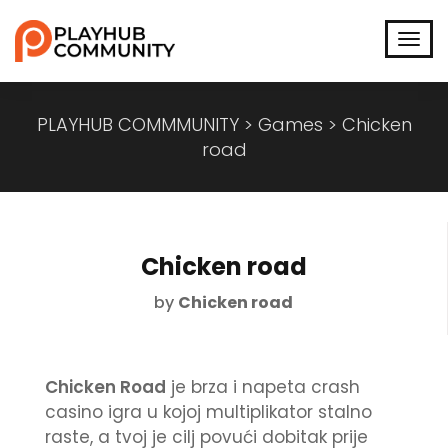
PLAYHUB COMMMUNITY
>
Games
>
Chicken
road
Chicken road
by
Chicken road
Chicken Road
je brza i napeta crash
casino igra u kojoj multiplikator stalno
raste, a tvoj je cilj povući dobitak prije