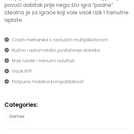
povući dobitak prije nego što igra “padne”.
Idealna je za igrače koji vole visok rizik i trenutne
isplate.
Crash mehanika s rastućim multiplikatorom
Ručno i automatsko povlačenje dobitka
Brze runde i trenutni rezultati
Visok RTP
Potpuna mobilna kompatibilnost
Categories:
Games