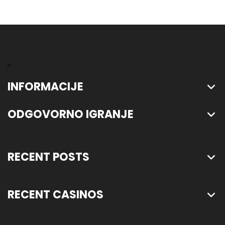
INFORMACIJE
ODGOVORNO IGRANJE
RECENT POSTS
RECENT CASINOS