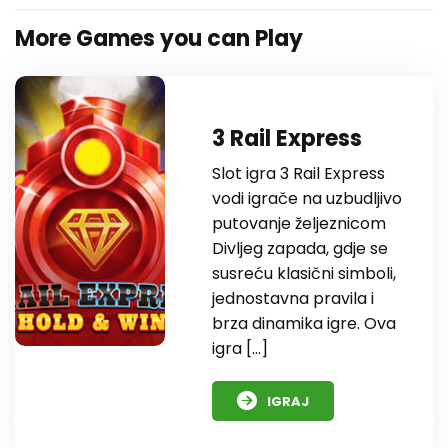
More Games you can Play
3 Rail Express
Slot igra 3 Rail Express
vodi igrače na uzbudljivo
putovanje željeznicom
Divljeg zapada, gdje se
susreću klasični simboli,
jednostavna pravila i
brza dinamika igre. Ova
igra […]
IGRAJ