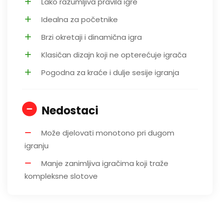
Lako razumljiva pravila igre
Idealna za početnike
Brzi okretaji i dinamična igra
Klasičan dizajn koji ne opterećuje igrača
Pogodna za kraće i dulje sesije igranja
Nedostaci
Može djelovati monotono pri dugom
igranju
Manje zanimljiva igračima koji traže
kompleksne slotove