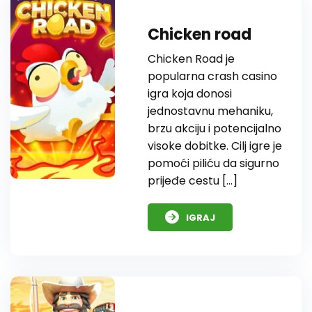
Chicken road
Chicken Road je
popularna crash casino
igra koja donosi
jednostavnu mehaniku,
brzu akciju i potencijalno
visoke dobitke. Cilj igre je
pomoći piliću da sigurno
prijeđe cestu […]
IGRAJ