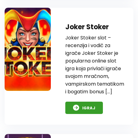
Joker Stoker
Joker Stoker slot –
recenzija i vodič za
igrače Joker Stoker je
popularna online slot
igra koja privlači igrače
svojom mračnom,
vampirskom tematikom
i bogatim bonus […]
IGRAJ