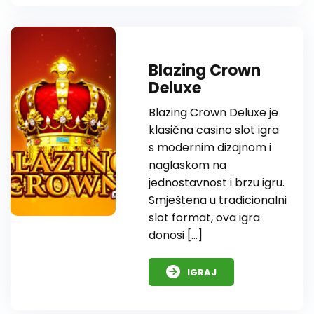
Blazing Crown
Deluxe
Blazing Crown Deluxe je
klasična casino slot igra
s modernim dizajnom i
naglaskom na
jednostavnost i brzu igru.
Smještena u tradicionalni
slot format, ova igra
donosi […]
IGRAJ