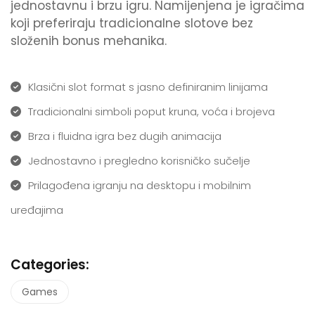
jednostavnu i brzu igru. Namijenjena je igračima
koji preferiraju tradicionalne slotove bez
složenih bonus mehanika.
Klasični slot format s jasno definiranim linijama
Tradicionalni simboli poput kruna, voća i brojeva
Brza i fluidna igra bez dugih animacija
Jednostavno i pregledno korisničko sučelje
Prilagođena igranju na desktopu i mobilnim
uređajima
Categories:
Games