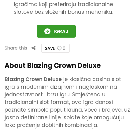
igračima koji preferiraju tradicionalne
slotove bez složenih bonus mehanika.
IGRAJ
Share this
0
About Blazing Crown Deluxe
Blazing Crown Deluxe
je klasična casino slot
igra s modernim dizajnom i naglaskom na
jednostavnost i brzu igru. Smještena u
tradicionalni slot format, ova igra donosi
poznate simbole poput kruna, voća i brojeva, uz
jasno definirane linije isplate koje omogućuju
lako praćenje dobitnih kombinacija.