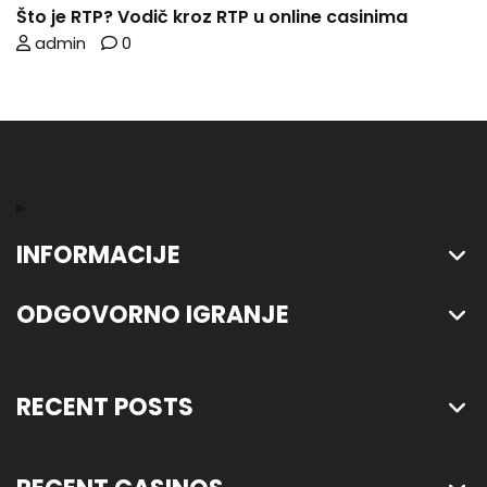
Što je RTP? Vodič kroz RTP u online casinima
admin
0
INFORMACIJE
ODGOVORNO IGRANJE
RECENT POSTS