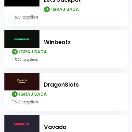
IGRAJ SADA
T&C applies
Winbeatz
IGRAJ SADA
T&C applies
DragonSlots
IGRAJ SADA
T&C applies
Vavada