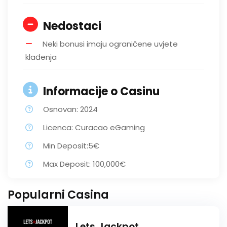
Nedostaci
Neki bonusi imaju ograničene uvjete
klađenja
Informacije o Casinu
Osnovan: 2024
Licenca: Curacao eGaming
Min Deposit:5€
Max Deposit: 100,000€
Popularni Casina
Lets Jackpot