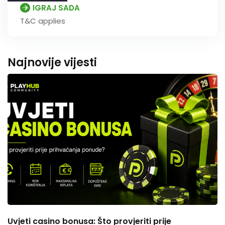
IGRAJ SADA
T&C applies
Najnovije vijesti
Uvjeti casino bonusa: Što provjeriti prije