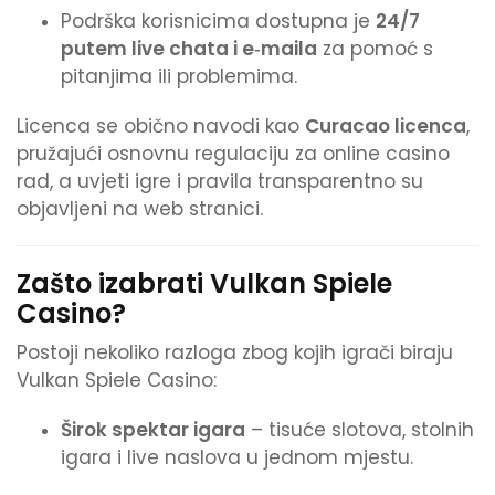
Podrška korisnicima dostupna je
24/7
putem live chata i e‑maila
za pomoć s
pitanjima ili problemima.
Licenca se obično navodi kao
Curacao licenca
,
pružajući osnovnu regulaciju za online casino
rad, a uvjeti igre i pravila transparentno su
objavljeni na web stranici.
Zašto izabrati Vulkan Spiele
Casino?
Postoji nekoliko razloga zbog kojih igrači biraju
Vulkan Spiele Casino:
Širok spektar igara
– tisuće slotova, stolnih
igara i live naslova u jednom mjestu.