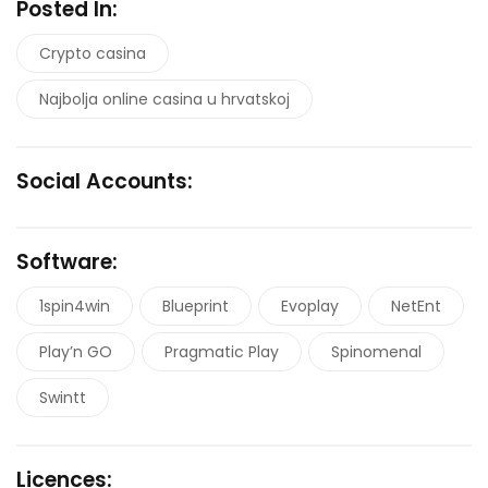
Posted In:
Crypto casina
Najbolja online casina u hrvatskoj
Social Accounts:
Software:
1spin4win
Blueprint
Evoplay
NetEnt
Play’n GO
Pragmatic Play
Spinomenal
Swintt
Licences: