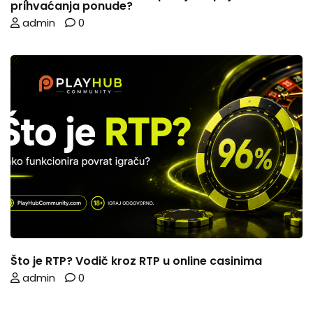
prihvaćanja ponude?
admin
0
Što je RTP? Vodič kroz RTP u online casinima
admin
0