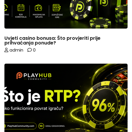
Uvjeti casino bonusa: Što provjeriti prije
prihvaćanja ponude?
admin
0