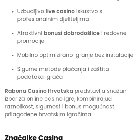
Uzbudljivo
live casino
iskustvo s
profesionalnim djeliteljima
Atraktivni
bonusi dobrodošlice
i redovne
promocije
Mobilno optimizirano igranje bez instalacije
Sigurne metode plaćanja i zaštita
podataka igrača
Rabona Casino Hrvatska
predstavlja snažan
izbor za online casino igre, kombinirajući
raznolikost, sigurnost i bonus mogućnosti
prilagođene hrvatskim igračima.
Značajke Casina