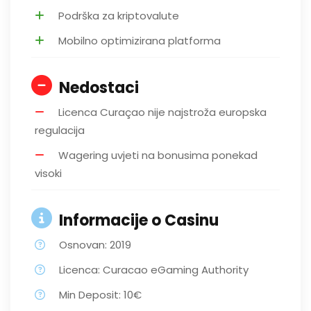
Podrška za kriptovalute
Mobilno optimizirana platforma
Nedostaci
Licenca Curaçao nije najstroža europska
regulacija
Wagering uvjeti na bonusima ponekad
visoki
Informacije o Casinu
Osnovan: 2019
Licenca: Curacao eGaming Authority
Min Deposit: 10€