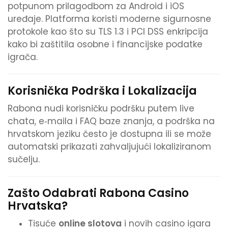
potpunom prilagodbom za Android i iOS
uređaje. Platforma koristi moderne sigurnosne
protokole kao što su TLS 1.3 i PCI DSS enkripcija
kako bi zaštitila osobne i financijske podatke
igrača.
Korisnička Podrška i Lokalizacija
Rabona nudi korisničku podršku putem live
chata, e‑maila i FAQ baze znanja, a podrška na
hrvatskom jeziku često je dostupna ili se može
automatski prikazati zahvaljujući lokaliziranom
sučelju.
Zašto Odabrati Rabona Casino
Hrvatska?
Tisuće
online slotova
i novih casino igara