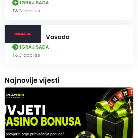
IGRAJ SADA
T&C applies
Vavada
IGRAJ SADA
T&C applies
Najnovije vijesti