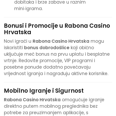
dobitaka i brze zabave u raznim
mini‑igrama.
Bonusi i Promocije u Rabona Casino
Hrvatska
Novi igrači u
Rabona Casino Hrvatska
mogu
iskoristiti
bonus dobrodošlice
koji obično
uključuje meč bonus na prvu uplatu i besplatne
vrtnje. Redovite promocije, VIP programi i
posebne ponude dodatno povećavaju
vrijednost igranja i nagrađuju aktivne korisnike.
Mobilno Igranje i Sigurnost
Rabona Casino Hrvatska
omogućuje igranje
direktno putem mobilnog preglednika bez
potrebe za preuzimanjem aplikacije, s