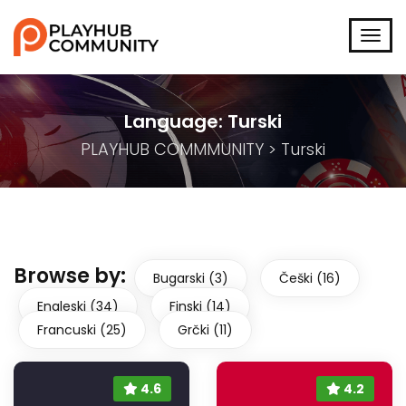
Language:
Turski
PLAYHUB COMMMUNITY
>
Turski
Browse by:
Bugarski (3)
Češki (16)
Engleski (34)
Finski (14)
Francuski (25)
Grčki (11)
4.6
4.2