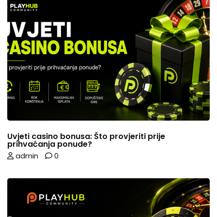
Uvjeti casino bonusa: Što provjeriti prije
prihvaćanja ponude?
admin
0