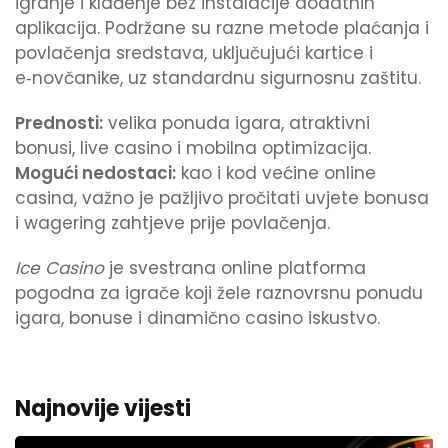
igranje i klađenje bez instalacije dodatnih
aplikacija. Podržane su razne metode plaćanja i
povlačenja sredstava, uključujući kartice i
e‑novčanike, uz standardnu sigurnosnu zaštitu.
Prednosti:
velika ponuda igara, atraktivni
bonusi, live casino i mobilna optimizacija.
Mogući nedostaci:
kao i kod većine online
casina, važno je pažljivo pročitati uvjete bonusa
i wagering zahtjeve prije povlačenja.
Ice Casino
je svestrana online platforma
pogodna za igrače koji žele raznovrsnu ponudu
igara, bonuse i dinamično casino iskustvo.
Najnovije vijesti