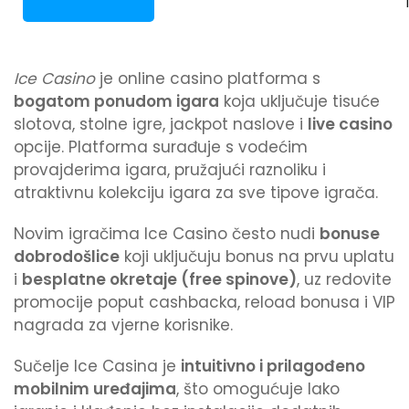
Ice Casino
je online casino platforma s
bogatom ponudom igara
koja uključuje tisuće
slotova, stolne igre, jackpot naslove i
live casino
opcije. Platforma surađuje s vodećim
provajderima igara, pružajući raznoliku i
atraktivnu kolekciju igara za sve tipove igrača.
Novim igračima Ice Casino često nudi
bonuse
dobrodošlice
koji uključuju bonus na prvu uplatu
i
besplatne okretaje (free spinove)
, uz redovite
promocije poput cashbacka, reload bonusa i VIP
nagrada za vjerne korisnike.
Sučelje Ice Casina je
intuitivno i prilagođeno
mobilnim uređajima
, što omogućuje lako