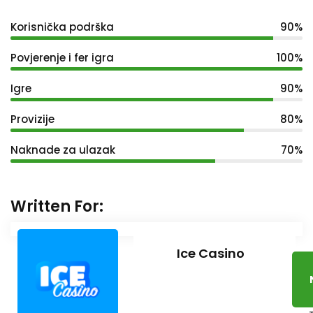
Korisnička podrška
90%
Povjerenje i fer igra
100%
Igre
90%
Provizije
80%
Naknade za ulazak
70%
Written For:
Ice Casino