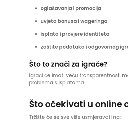
oglašavanja i promocija
uvjeta bonusa i wageringa
isplata i provjere identiteta
zaštite podataka i odgovornog igr
Što to znači za igrače?
Igrači će imati veću transparentnost, man
problema s isplatama.
Što očekivati u online
Tržište će se sve više usmjeravati na: