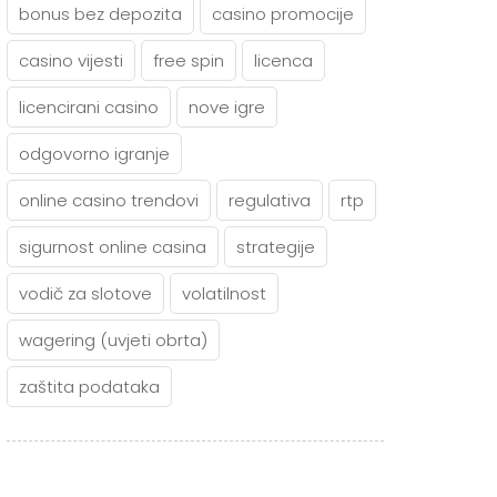
bonus bez depozita
casino promocije
casino vijesti
free spin
licenca
licencirani casino
nove igre
odgovorno igranje
online casino trendovi
regulativa
rtp
sigurnost online casina
strategije
vodič za slotove
volatilnost
wagering (uvjeti obrta)
zaštita podataka