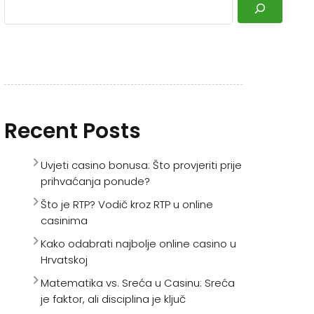
Recent Posts
Uvjeti casino bonusa: Što provjeriti prije
prihvaćanja ponude?
Što je RTP? Vodič kroz RTP u online
casinima
Kako odabrati najbolje online casino u
Hrvatskoj
Matematika vs. Sreća u Casinu: Sreća
je faktor, ali disciplina je ključ