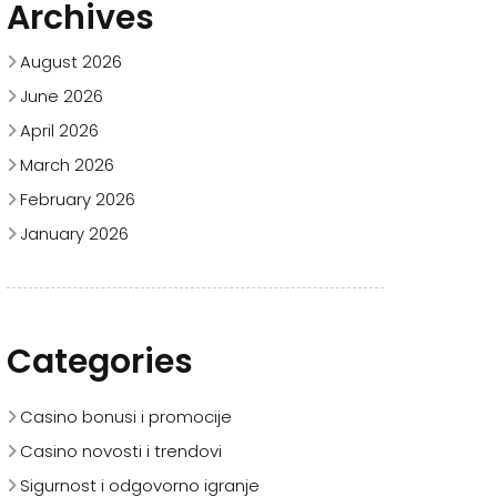
Archives
August 2026
June 2026
April 2026
March 2026
February 2026
January 2026
Categories
Casino bonusi i promocije
Casino novosti i trendovi
Sigurnost i odgovorno igranje