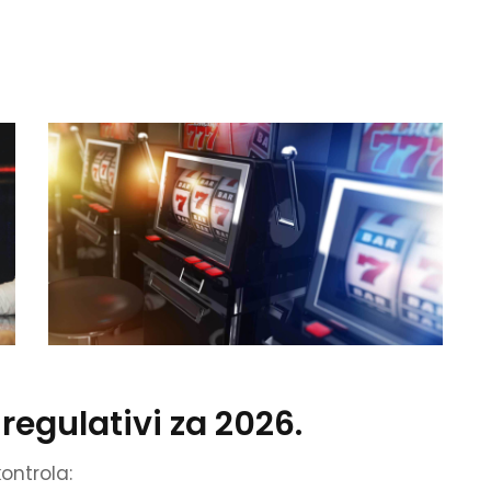
regulativi za 2026.
ontrola: