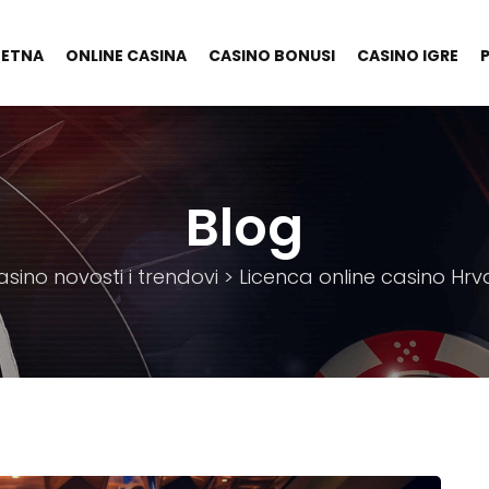
ETNA
ONLINE CASINA
CASINO BONUSI
CASINO IGRE
Blog
sino novosti i trendovi
>
Licenca online casino Hrva