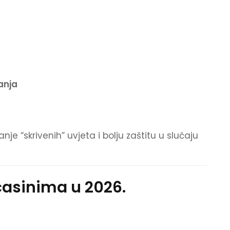
anja
je “skrivenih” uvjeta i bolju zaštitu u slučaju
 casinima u 2026.