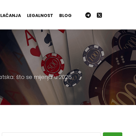
PLAĆANJA
LEGALNOST
BLOG
tska: što se mijenja u 2026.
Search