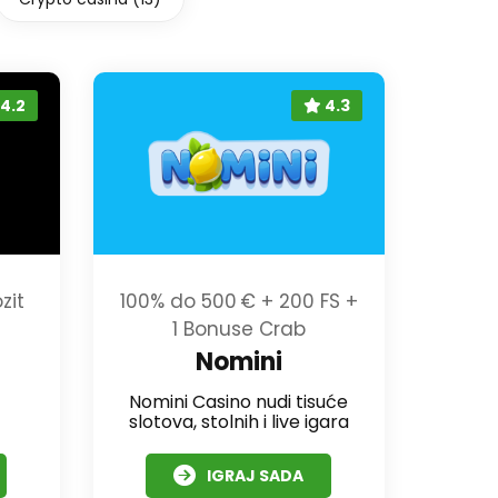
4.2
4.3
zit
100% do 500 € + 200 FS +
1 Bonuse Crab
Nomini
Nomini Casino nudi tisuće
slotova, stolnih i live igara
IGRAJ SADA