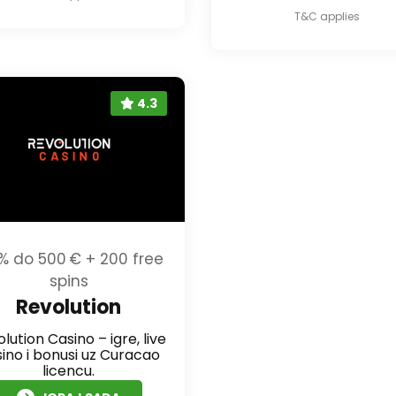
T&C applies
4.3
% do 500 € + 200 free
spins
Revolution
lution Casino – igre, live
ino i bonusi uz Curacao
licencu.