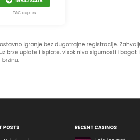
IGRAJ SADA
T&C applies
stavno igranje bez dugotrajne registracije. Zahvalju
z brze uplate i isplate, visok nivo sigurnosti i bogat 
 brzinu.
T POSTS
RECENT CASINOS