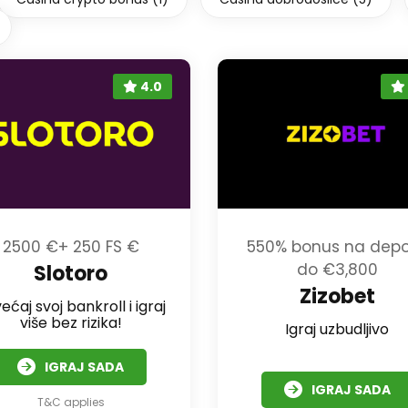
4.0
2500 €+ 250 FS €
550% bonus na depo
do €3,800
Slotoro
Zizobet
ećaj svoj bankroll i igraj
više bez rizika!
Igraj uzbudljivo
IGRAJ SADA
IGRAJ SADA
T&C applies