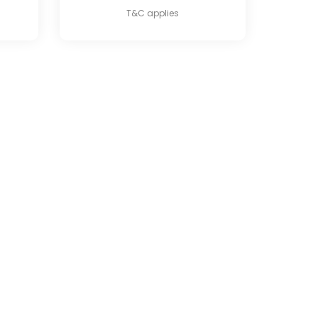
T&C applies