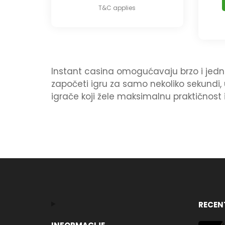
T&C applies
Instant casina omogućavaju brzo i jedno
započeti igru za samo nekoliko sekundi, u
igrače koji žele maksimalnu praktičnost i
RECEN