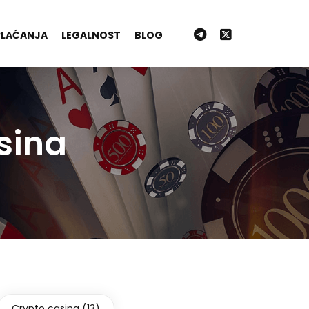
PLAĆANJA
LEGALNOST
BLOG
sina
Crypto casina (13)