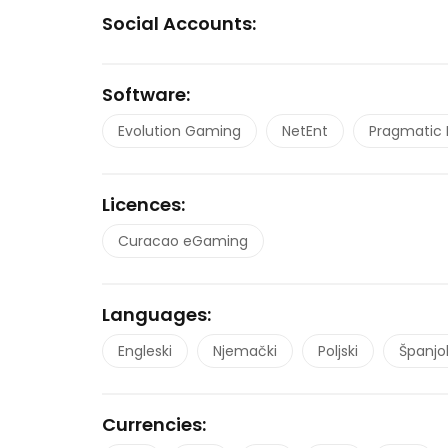
Social Accounts:
Software:
Evolution Gaming
NetEnt
Pragmatic 
Licences:
Curacao eGaming
Languages:
Engleski
Njemački
Poljski
Španjol
Currencies: