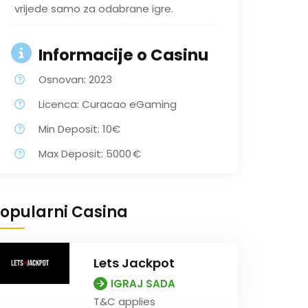
vrijede samo za odabrane igre.
Informacije o Casinu
Osnovan: 2023
Licenca: Curacao eGaming
Min Deposit: 10€
Max Deposit: 5000 €
opularni Casina
Lets Jackpot
IGRAJ SADA
T&C applies