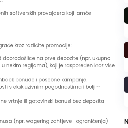
c.
enih softverskih provajdera koji jamče
grače kroz različite promocije:
 dobrodošlice na prve depozite (npr. ukupno
i
u nekim regijama), koji je raspoređen kroz više
shback ponude i posebne kampanje.
sti s ekskluzivnim pogodnostima i boljim
 vrtnje ili gotovinski bonusi bez depozita
N
bonusa (npr. wagering zahtjeve i ograničenja)