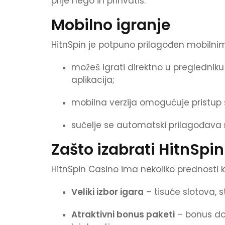
prije nego ih prihvatiš.
Mobilno igranje
HitnSpin je potpuno prilagođen mobilni
možeš igrati direktno u preglednik
aplikacija;
mobilna verzija omogućuje pristup
sučelje se automatski prilagođava r
Zašto izabrati HitnSpi
HitnSpin Casino ima nekoliko prednosti k
Veliki izbor igara
– tisuće slotova, 
Atraktivni bonus paketi
– bonus dob