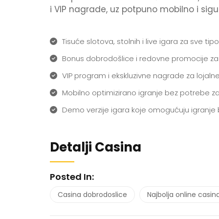
i VIP nagrade, uz potpuno mobilno i sigu
Tisuće slotova, stolnih i live igara za sve tip
Bonus dobrodošlice i redovne promocije za 
VIP program i ekskluzivne nagrade za lojalne
Mobilno optimizirano igranje bez potrebe za 
Demo verzije igara koje omogućuju igranje be
Detalji Casina
Posted In:
Casina dobrodoslice
Najbolja online casin