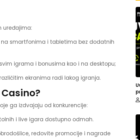
m uređajima:
u na smartfonima i tabletima bez dodatnih
 svim igrama i bonusima kao i na desktopu;
azličitim ekranima radi lakog igranja.
U
n Casino?
p
oje ga izdvajaju od konkurencije:
stolnih i live igara dostupno odmah.
rodošlice, redovite promocije i nagrade