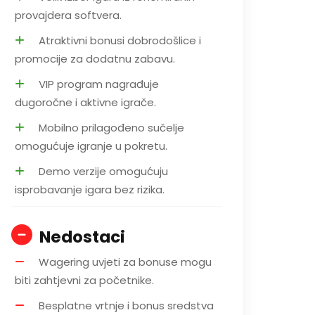
provajdera softvera.
Atraktivni bonusi dobrodošlice i
promocije za dodatnu zabavu.
VIP program nagrađuje
dugoročne i aktivne igrače.
Mobilno prilagođeno sučelje
omogućuje igranje u pokretu.
Demo verzije omogućuju
isprobavanje igara bez rizika.
Nedostaci
Wagering uvjeti za bonuse mogu
biti zahtjevni za početnike.
Besplatne vrtnje i bonus sredstva