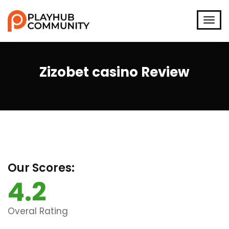
Zizobet casino Review
Our Scores:
4.2
Overal Rating