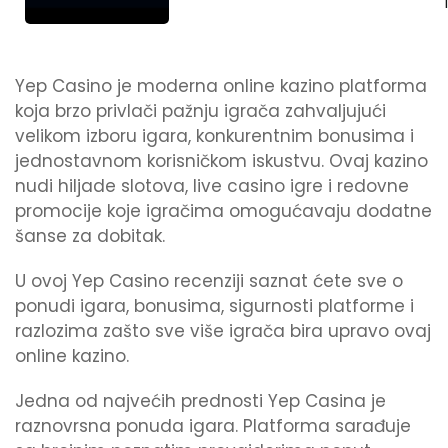
Yep Casino je moderna online kazino platforma
koja brzo privlači pažnju igrača zahvaljujući
velikom izboru igara, konkurentnim bonusima i
jednostavnom korisničkom iskustvu. Ovaj kazino
nudi hiljade slotova, live casino igre i redovne
promocije koje igračima omogućavaju dodatne
šanse za dobitak.
U ovoj Yep Casino recenziji saznat ćete sve o
ponudi igara, bonusima, sigurnosti platforme i
razlozima zašto sve više igrača bira upravo ovaj
online kazino.
Jedna od najvećih prednosti Yep Casina je
raznovrsna ponuda igara. Platforma sarađuje