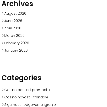
Archives
August 2026
June 2026
April 2026
March 2026
February 2026
January 2026
Categories
Casino bonusi i promocije
Casino novosti i trendovi
Sigurnost i odgovorno igranje