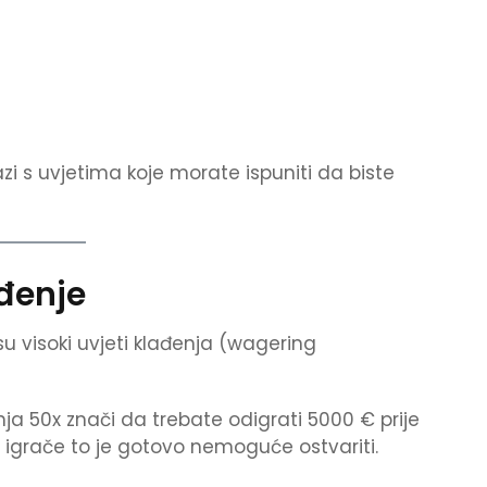
zi s uvjetima koje morate ispuniti da biste
ađenje
u visoki uvjeti klađenja (wagering
ja 50x znači da trebate odigrati 5000 € prije
igrače to je gotovo nemoguće ostvariti.