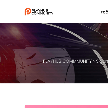
POČ
PLAYHUB COMMMUNITY
>
Sigur