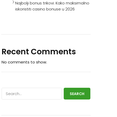
Najbolji bonus trikovi: Kako maksimalno
iskoristiti casino bonuse u 2026
Recent Comments
No comments to show.
SEARCH