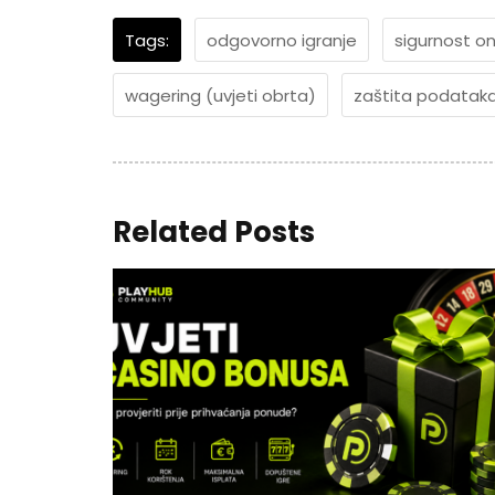
Tags:
odgovorno igranje
sigurnost on
wagering (uvjeti obrta)
zaštita podatak
Related Posts