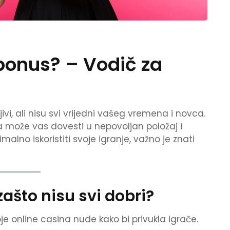
 bonus? – Vodič za
vi, ali nisu svi vrijedni vašeg vremena i novca.
može vas dovesti u nepovoljan položaj i
malno iskoristiti svoje igranje, važno je znati
zašto nisu svi dobri?
 online casina nude kako bi privukla igrače.