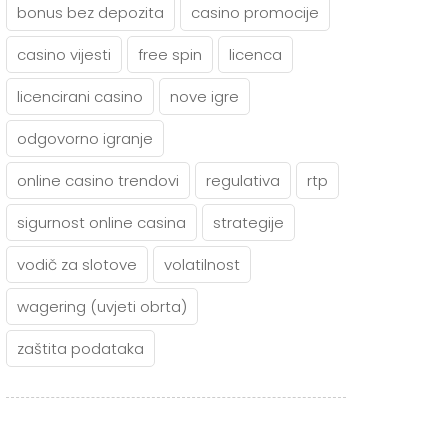
bonus bez depozita
casino promocije
casino vijesti
free spin
licenca
licencirani casino
nove igre
odgovorno igranje
online casino trendovi
regulativa
rtp
sigurnost online casina
strategije
vodič za slotove
volatilnost
wagering (uvjeti obrta)
zaštita podataka