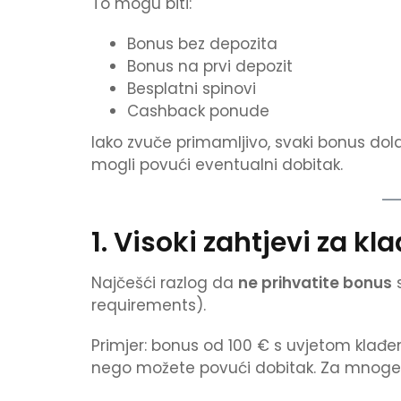
To mogu biti:
Bonus bez depozita
Bonus na prvi depozit
Besplatni spinovi
Cashback ponude
Iako zvuče primamljivo, svaki bonus dola
mogli povući eventualni dobitak.
1. Visoki zahtjevi za kl
Najčešći razlog da
ne prihvatite bonus
s
requirements).
Primjer: bonus od 100 € s uvjetom klađen
nego možete povući dobitak. Za mnoge 