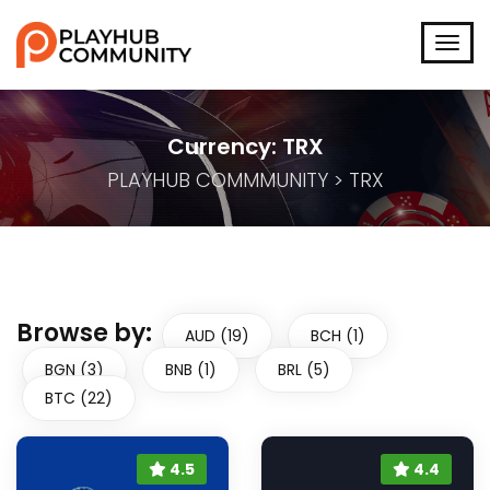
Currency:
TRX
PLAYHUB COMMMUNITY
>
TRX
Browse by:
AUD (19)
BCH (1)
BGN (3)
BNB (1)
BRL (5)
BTC (22)
4.5
4.4