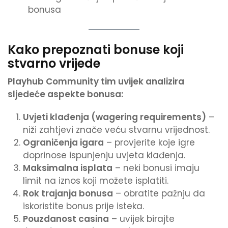
bonusa
Kako prepoznati bonuse koji
stvarno vrijede
Playhub Community tim uvijek analizira
sljedeće aspekte bonusa:
Uvjeti klađenja (wagering requirements)
–
niži zahtjevi znače veću stvarnu vrijednost.
Ograničenja igara
– provjerite koje igre
doprinose ispunjenju uvjeta klađenja.
Maksimalna isplata
– neki bonusi imaju
limit na iznos koji možete isplatiti.
Rok trajanja bonusa
– obratite pažnju da
iskoristite bonus prije isteka.
Pouzdanost casina
– uvijek birajte