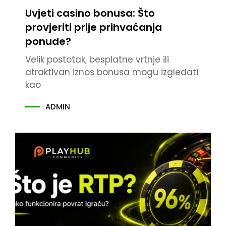
Uvjeti casino bonusa: Što
provjeriti prije prihvaćanja
ponude?
Velik postotak, besplatne vrtnje ili
atraktivan iznos bonusa mogu izgledati
kao
ADMIN