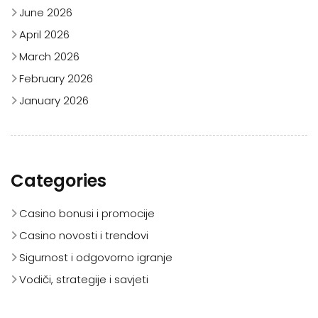
June 2026
April 2026
March 2026
February 2026
January 2026
Categories
Casino bonusi i promocije
Casino novosti i trendovi
Sigurnost i odgovorno igranje
Vodiči, strategije i savjeti