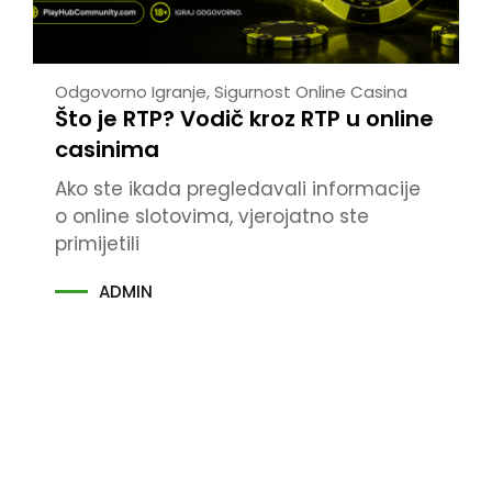
Odgovorno Igranje
,
Sigurnost Online Casina
Što je RTP? Vodič kroz RTP u online
casinima
Ako ste ikada pregledavali informacije
o online slotovima, vjerojatno ste
primijetili
ADMIN