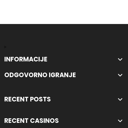
INFORMACIJE
ODGOVORNO IGRANJE
RECENT POSTS
RECENT CASINOS