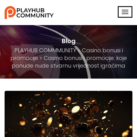
Blog
PLAYHUB COMMMUNITY
>
Casino bonusi i
promocije
>
Casino bonusi i promocije: koje
ponude nude stvarnu vrijednost igračima