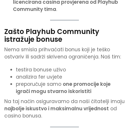
licencirana casina provjerena od Playhub
Community tima
.
Zašto Playhub Community
istražuje bonuse
Nema smisla prihvaćati bonus koji je teško
ostvariv ili sadrži skrivena ograničenja. Naš tim:
testira bonuse uživo
analizira fer uvjete
preporučuje samo
one promocije koje
igrači mogu stvarno iskoristiti
Na taj način osiguravamo da naši čitatelji imaju
najbolje iskustvo i maksimalnu vrijednost
od
casino bonusa.