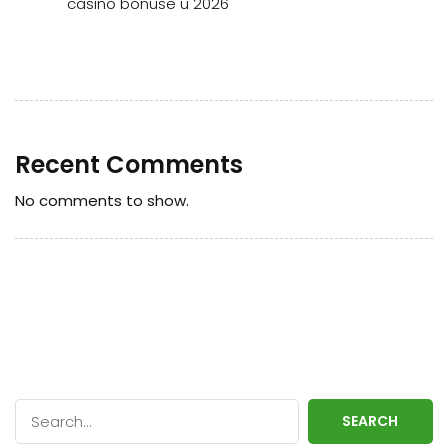
casino bonuse u 2026
Recent Comments
No comments to show.
SEARCH