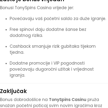
Bonusi TonySpins Casina vrijede jer:
Povećavaju vaš početni saldo za duže igranje.
Free spinovi daju dodatne šanse bez
dodatnog rizika.
Cashback smanjuje rizik gubitaka tijekom
tjedna.
Dodatne promocije i VIP pogodnosti
povećavaju dugoročni užitak i vrijednost
igranja.
Zaključak
Bonus dobrodošlice na
TonySpins Casinu
pruža
snažan početni poticaj svim novim igračima kroz