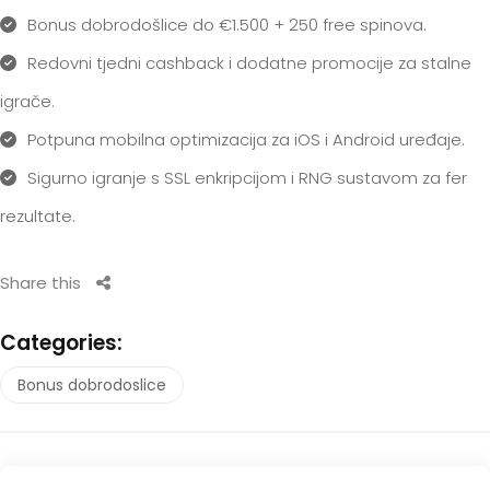
Bonus dobrodošlice do €1.500 + 250 free spinova.
Redovni tjedni cashback i dodatne promocije za stalne
igrače.
Potpuna mobilna optimizacija za iOS i Android uređaje.
Sigurno igranje s SSL enkripcijom i RNG sustavom za fer
rezultate.
Share this
Categories:
Bonus dobrodoslice