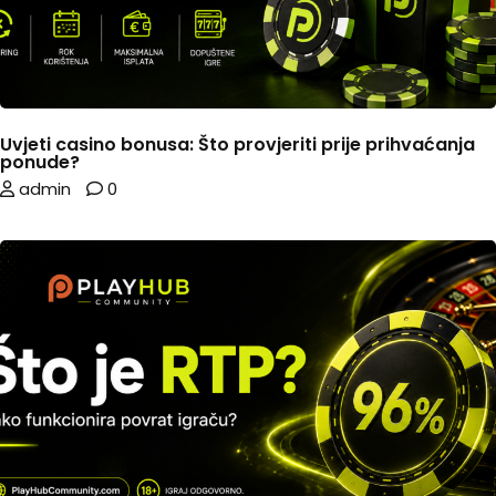
Uvjeti casino bonusa: Što provjeriti prije prihvaćanja
ponude?
admin
0