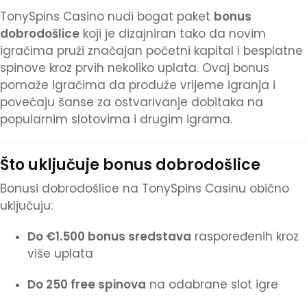
TonySpins Casino nudi bogat paket
bonus
dobrodošlice
koji je dizajniran tako da novim
igračima pruži značajan početni kapital i besplatne
spinove kroz prvih nekoliko uplata. Ovaj bonus
pomaže igračima da produže vrijeme igranja i
povećaju šanse za ostvarivanje dobitaka na
popularnim slotovima i drugim igrama.
Što uključuje bonus dobrodošlice
Bonusi dobrodošlice na TonySpins Casinu obično
uključuju:
Do €1.500 bonus sredstava
raspoređenih kroz
više uplata
Do 250 free spinova
na odabrane slot igre