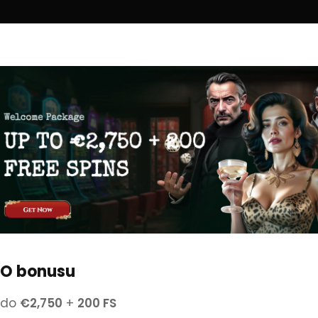
O bonusu
do
€2,750
+
200 FS