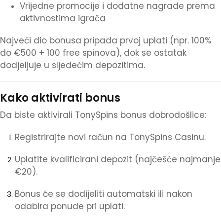
Vrijedne promocije i dodatne nagrade prema
aktivnostima igrača
Najveći dio bonusa pripada prvoj uplati (npr. 100%
do €500 + 100 free spinova), dok se ostatak
dodjeljuje u sljedećim depozitima.
Kako aktivirati bonus
Da biste aktivirali TonySpins bonus dobrodošlice:
Registrirajte novi račun na TonySpins Casinu.
Uplatite kvalificirani depozit (najčešće najmanje
€20).
Bonus će se dodijeliti automatski ili nakon
odabira ponude pri uplati.