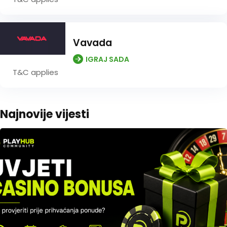
Vavada
IGRAJ SADA
T&C applies
Najnovije vijesti