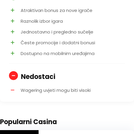
Atraktivan bonus za nove igrače
Raznolik izbor igara
Jednostavno i pregledno sučelje
Česte promocije i dodatni bonusi
Dostupno na mobilnim uređajima
Nedostaci
Wagering uvjeti mogu biti visoki
Popularni Casina