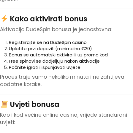
Kako aktivirati bonus
Aktivacija DudeSpin bonusa je jednostavna:
Registrirajte se na DudeSpin casino
Uplatite prvi depozit (minimalno €20)
Bonus se automatski aktivira ili uz promo kod
Free spinovi se dodjeljuju nakon aktivacije
Počnite igrati i ispunjavati uvjete
Proces traje samo nekoliko minuta i ne zahtijeva
dodatne korake.
Uvjeti bonusa
Kao i kod većine online casina, vrijede standardni
uvjeti: